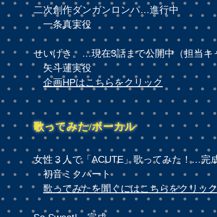
二次
創作ダンガンロンパ…進行中
一条真実役
せいげき。…現在3話まで公開中（担当キ
矢斗蓮実役
企画HPはこちらをクリック
歌ってみた/ボーカル
女性３人で「ACUTE」歌ってみた！…完
初音ミクパート
歌ってみたを聞くにはこちらをクリック（