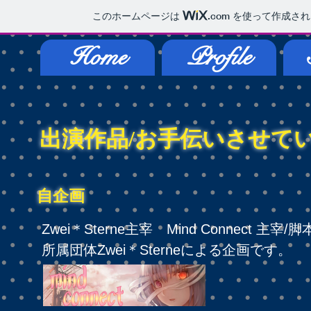
このホームページは
.com
を使って作成され
Home
Profile
出演作品/お手伝いさせて
自企画
Zwei＊Sterne主宰 Mind Connect 主宰
所属団体Zwei＊Sterneによる企画です。