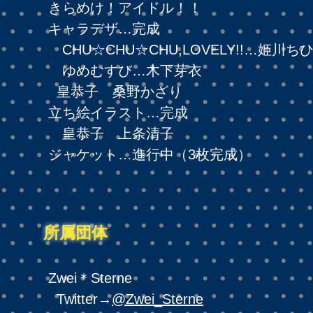
きらめけ！アイドル！！
キャラデザ
…完成
CHU☆CHU☆CHU,LOVELY!!
…姫川ち
ゆめむすび…木下芽衣
皇恭子 桑野かざり
立ち絵イラスト…完成
皇恭子 上条清子
ジャケット
…進行中（3枚完成）
所属団体
Zwei＊Sterne
Twitter→
@Zwei_Sterne