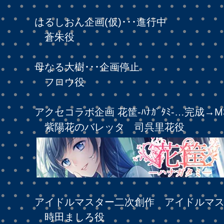
はるしおん企画(仮)･･･進行中
蒼朱役
母なる大樹･･･企画停止
フロウ役
アクセコラボ企画 花筐-ﾊﾅｶﾞﾀﾐ-…完成→
紫陽花のバレッタ 司呉里花役
アイドルマスター二次創作 アイドルマス
時田ましろ役