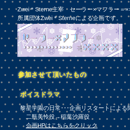
Zwei＊Sterne主宰 セーラー×マフラー＝
所属団体Zwei＊Sterneによる企画です。
参加させて頂いたもの
ボイスドラマ
黎星学園の日常･･･企画リスタートによる
二瓶美怜役→稲葉沙羅役
企画HP
はこちらをクリック